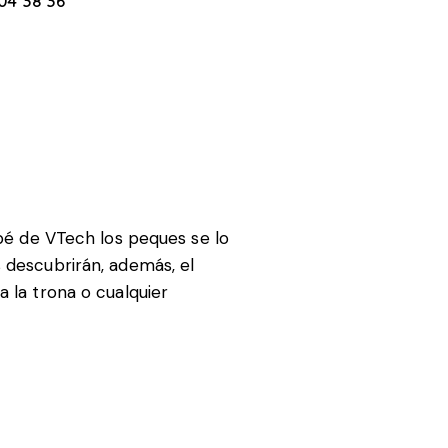
04 38 36
ebé de VTech los peques se lo
 descubrirán, además, el
 la trona o cualquier