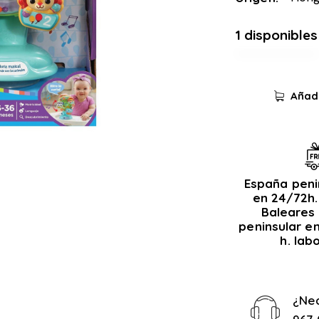
1 disponibles
Añadi
España peni
en 24/72h.
Baleares 
peninsular e
h. lab
¿Ne