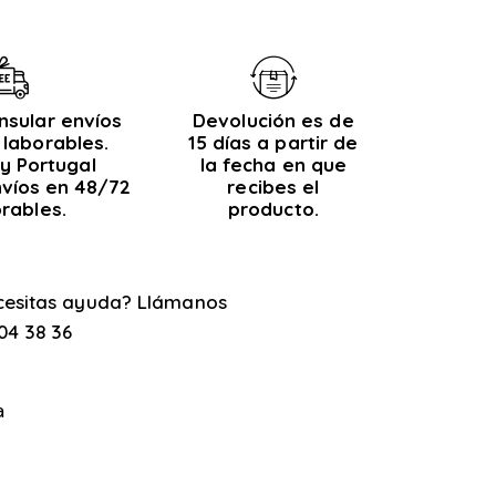
nsular envíos
Devolución es de
 laborables.
15 días a partir de
y Portugal
la fecha en que
nvíos en 48/72
recibes el
orables.
producto.
cesitas ayuda? Llámanos
04 38 36
a