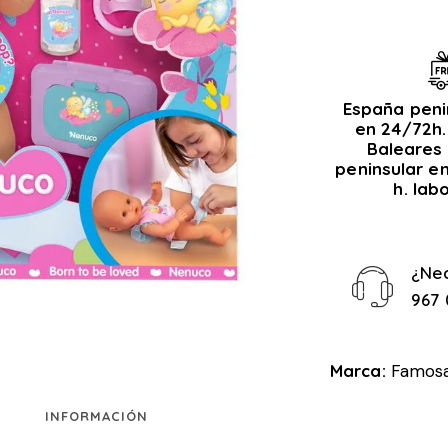
España peni
en 24/72h.
Baleares 
peninsular e
h. lab
¿Ne
967 
Marca:
Famos
INFORMACIÓN