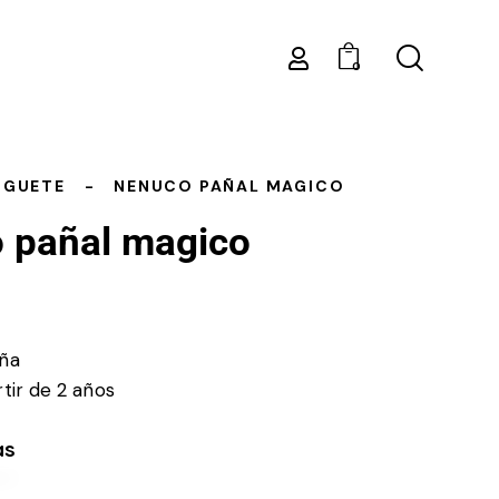
0
UGUETE
NENUCO PAÑAL MAGICO
 pañal magico
ña
tir de 2 años
as