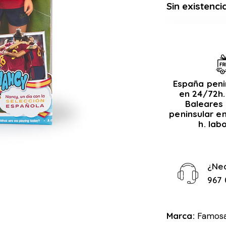
Sin existenci
España peni
en 24/72h.
Baleares 
peninsular e
h. lab
¿Ne
967 
Marca:
Famos