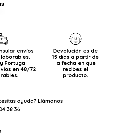
as
nsular envíos
Devolución es de
 laborables.
15 días a partir de
y Portugal
la fecha en que
nvíos en 48/72
recibes el
orables.
producto.
cesitas ayuda? Llámanos
04 38 36
a