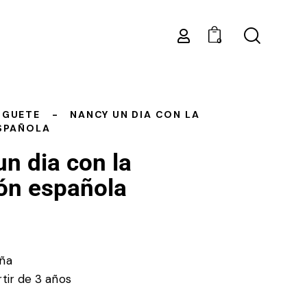
0
UGUETE
NANCY UN DIA CON LA
SPAÑOLA
n dia con la
ón española
ña
tir de 3 años