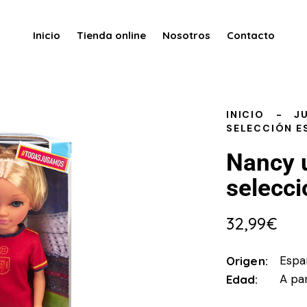
Inicio
Tienda online
Nosotros
Contacto
INICIO
J
SELECCIÓN E
Nancy u
selecci
32,99
€
Espa
Origen
A par
Edad