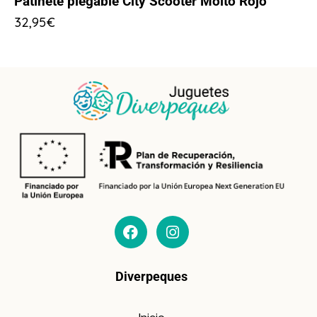
Patinete plegable City Scooter Moltó Rojo
32,95
€
Diverpeques