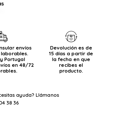
as
nsular envíos
Devolución es de
 laborables.
15 días a partir de
y Portugal
la fecha en que
nvíos en 48/72
recibes el
orables.
producto.
cesitas ayuda? Llámanos
04 38 36