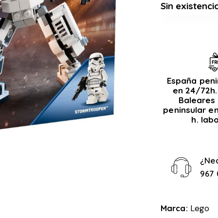
Sin existenci
España peni
en 24/72h.
Baleares 
peninsular e
h. lab
¿Ne
967 
Marca:
Lego