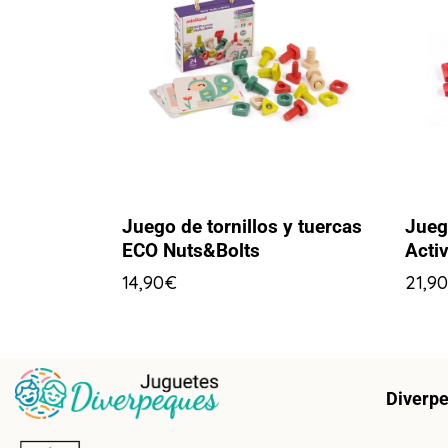
Juego de tornillos y tuercas
Jueg
ECO Nuts&Bolts
Acti
14,90
€
21,90
Diverp