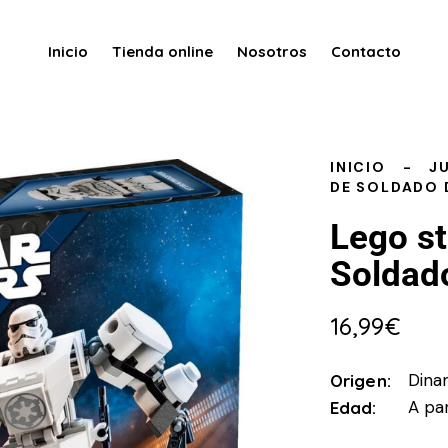
Inicio
Tienda online
Nosotros
Contacto
INICIO
J
DE SOLDADO 
Lego s
Soldad
16,99
€
Dina
Origen
A par
Edad