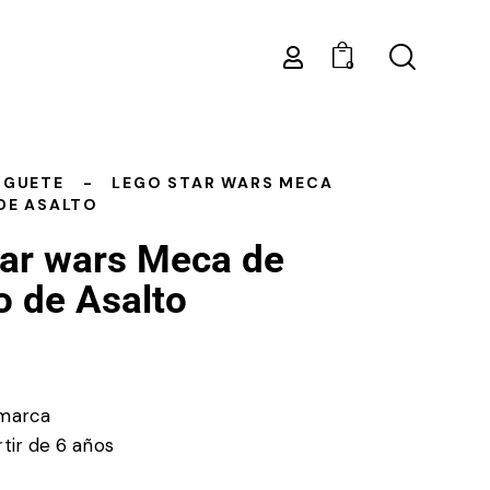
0
UGUETE
LEGO STAR WARS MECA
DE ASALTO
tar wars Meca de
o de Asalto
marca
tir de 6 años