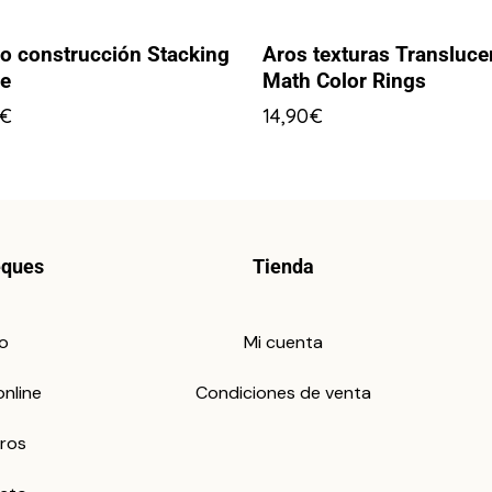
o construcción Stacking
Aros texturas Transluce
le
Math Color Rings
€
14,90
€
eques
Tienda
io
Mi cuenta
online
Condiciones de venta
ros