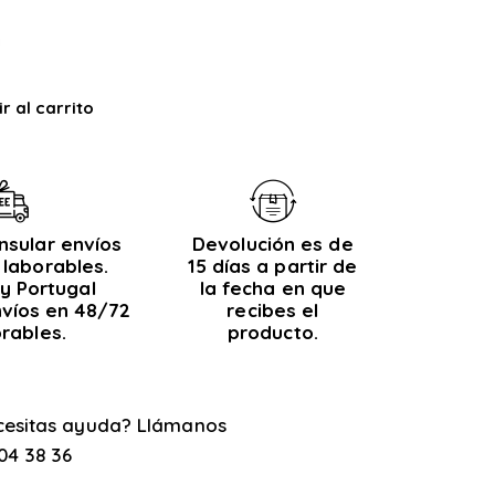
r al carrito
nsular envíos
Devolución es de
 laborables.
15 días a partir de
y Portugal
la fecha en que
nvíos en 48/72
recibes el
orables.
producto.
cesitas ayuda? Llámanos
04 38 36