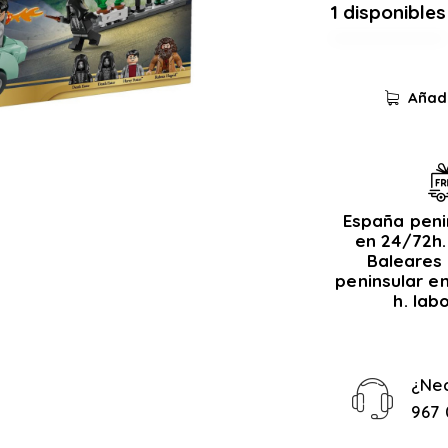
1 disponibles
Añadi
España peni
en 24/72h.
Baleares 
peninsular e
h. lab
¿Ne
967 