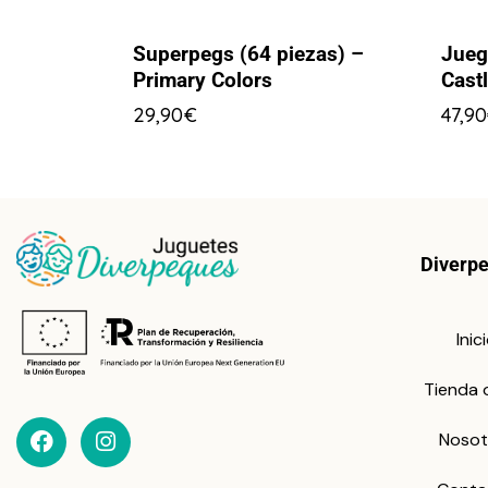
Superpegs (64 piezas) –
Jueg
Primary Colors
Cast
29,90
€
47,90
Diverp
Inic
Tienda 
Nosot