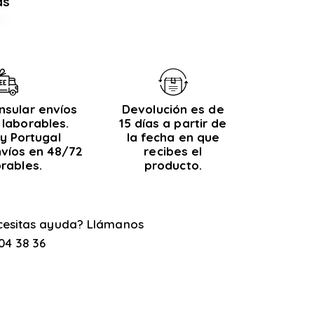
as
nsular envíos
Devolución es de
 laborables.
15 días a partir de
y Portugal
la fecha en que
nvíos en 48/72
recibes el
orables.
producto.
cesitas ayuda? Llámanos
04 38 36