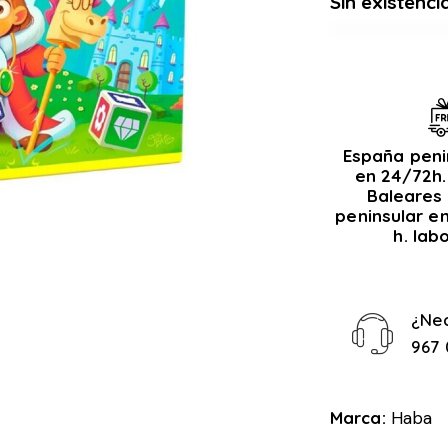
Sin existenci
España peni
en 24/72h.
Baleares 
peninsular e
h. lab
¿Ne
967 
Marca:
Haba