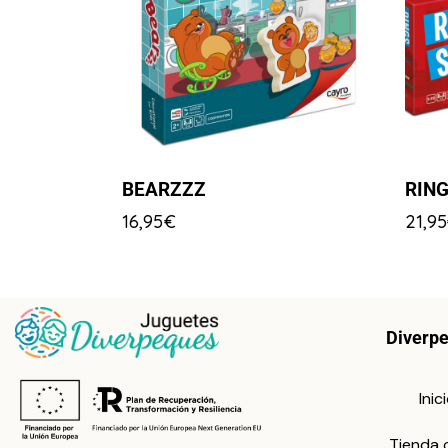
BEARZZZ
RING
16,95
€
21,95
Diverp
Inic
Tienda 