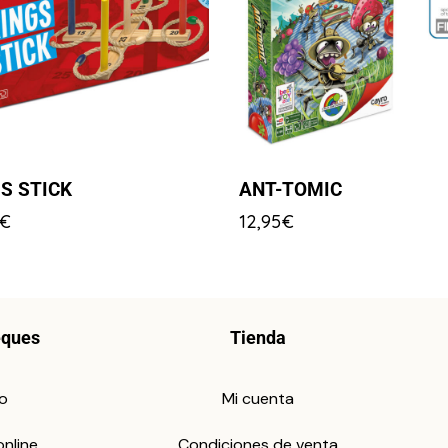
S STICK
ANT-TOMIC
€
12,95
€
eques
Tienda
io
Mi cuenta
online
Condiciones de venta