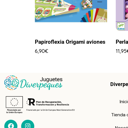
Papiroflexia Origami aviones
Perl
6,90
€
11,95
Diverp
Inic
Tienda 
Nosot