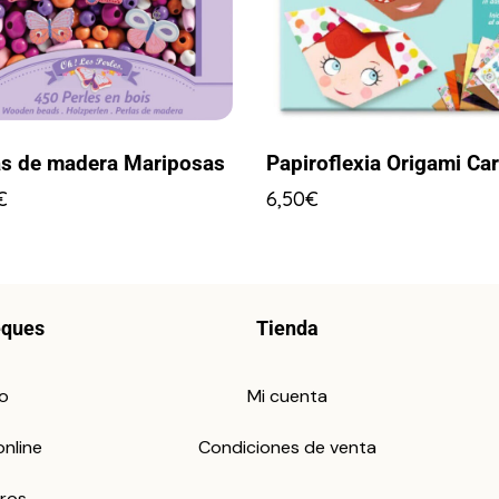
as de madera Mariposas
Papiroflexia Origami Car
€
6,50
€
eques
Tienda
io
Mi cuenta
online
Condiciones de venta
ros