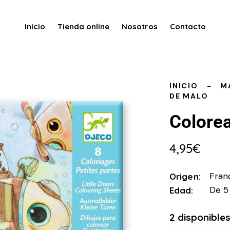
Inicio
Tienda online
Nosotros
Contacto
INICIO
M
DE MALO
Colorea
4,95
€
Fran
Origen
De 5
Edad
2 disponible