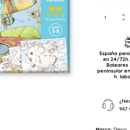
España peni
en 24/72h.
Baleares 
peninsular e
h. lab
¿Ne
967 
Marca:
Djeco