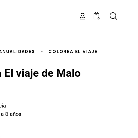
0
ANUALIDADES
COLOREA EL VIAJE
 El viaje de Malo
cia
 a 8 años
s