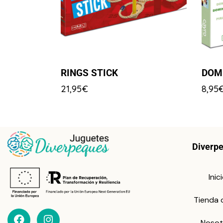
RINGS STICK
DOM
21,95
€
8,95
Diverp
Inic
Tienda 
Nosot