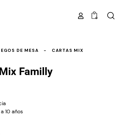
0
UEGOS DE MESA
CARTAS MIX
Mix Familly
cia
 a 10 años
s