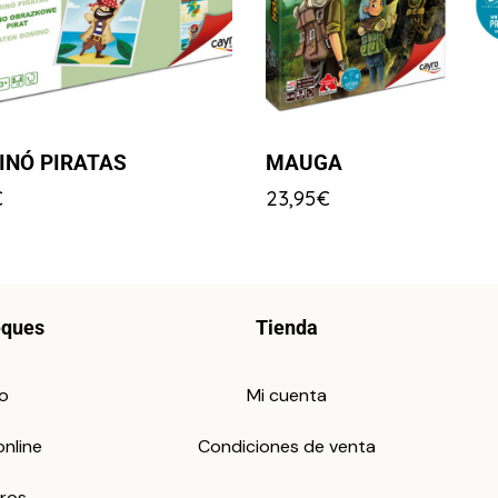
INÓ PIRATAS
MAUGA
€
23,95
€
eques
Tienda
io
Mi cuenta
online
Condiciones de venta
ros