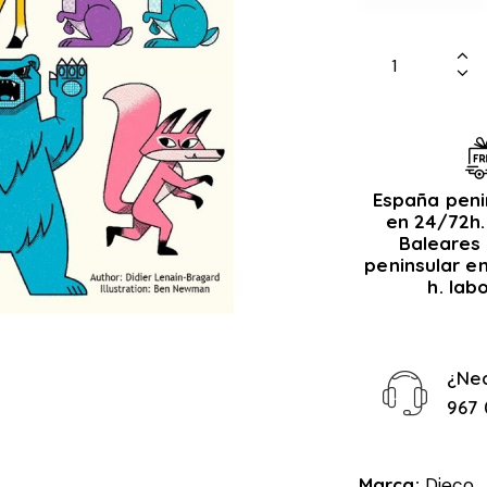
España peni
en 24/72h.
Baleares 
peninsular e
h. lab
¿Ne
967 
Marca:
Djeco