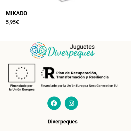
MIKADO
5,95
€
Diverpeques